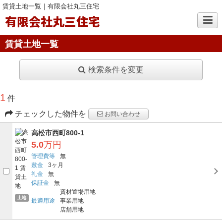
賃貸土地一覧｜有限会社丸三住宅
有限会社丸三住宅
賃貸土地一覧
検索条件を変更
1
件
チェックした物件を
お問い合わせ
高松市西町800-1
5.0
万円
管理費等
無
敷金
3ヶ月
礼金
無
保証金
無
資材置場用地
土地
最適用途
事業用地
店舗用地