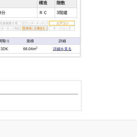
構造
階数
8分
ＲＣ
3階建
間取り
面積
詳細
2
3DK
66.04m
詳細を見る