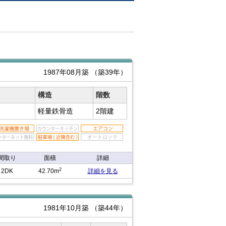
1987年08月築
（築39年）
構造
階数
軽量鉄骨造
2階建
間取り
面積
詳細
2
2DK
42.70m
詳細を見る
1981年10月築
（築44年）