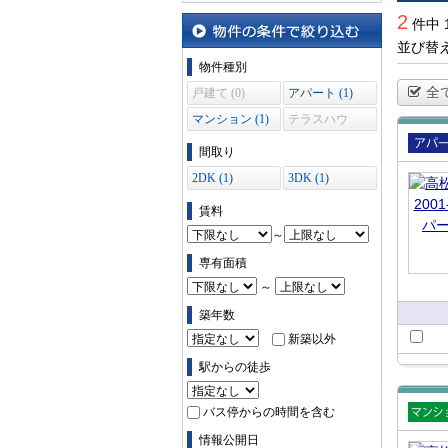
一覧で
地図から探す
2
件中 
並び替
物件の条件で絞り込む
物件種別
全
戸建て (0)
アパート (1)
マンション (1)
テラスハウ
ス (0)
間取り
賃貸
2DK (1)
3DK (1)
ート
賃料
～
専有面積
～
築年数
新築以外
駅からの徒歩
バス停からの時間を含む
賃貸
情報公開日