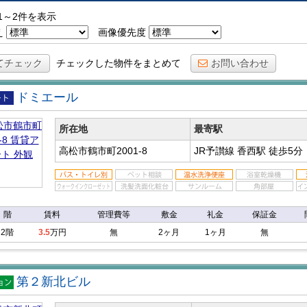
表示
地図で表示
1～2件を表示
え
画像優先度
てチェック
チェックした物件をまとめて
お問い合わせ
ドミエール
アパ
所在地
最寄駅
高松市鶴市町2001-8
JR予讃線 香西駅
徒歩5分
階
賃料
管理費等
敷金
礼金
保証金
2階
3.5
万円
無
2ヶ月
1ヶ月
無
第２新北ビル
マン