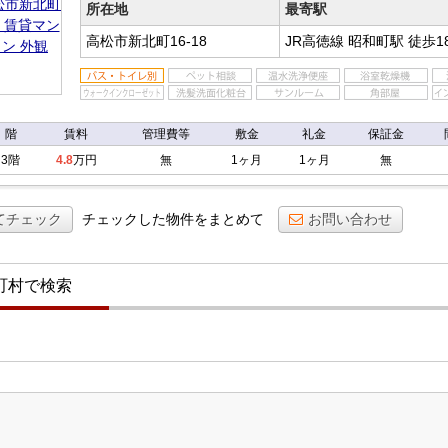
ン
所在地
最寄駅
高松市新北町16-18
JR高徳線 昭和町駅
徒歩1
階
賃料
管理費等
敷金
礼金
保証金
3階
4.8
万円
無
1ヶ月
1ヶ月
無
てチェック
チェックした物件をまとめて
お問い合わせ
町村で検索