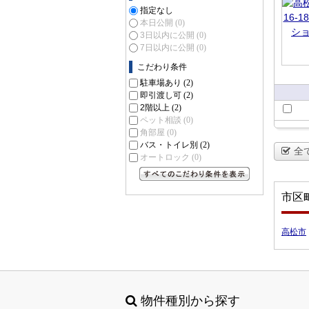
ショ
指定なし
本日公開
(0)
3日以内に公開
(0)
7日以内に公開
(0)
こだわり条件
駐車場あり
(2)
即引渡し可
(2)
2階以上
(2)
ペット相談
(0)
角部屋
(0)
バス・トイレ別
(2)
全
オートロック
(0)
すべてのこだわり条件を見る
市区
高松市
物件種別から探す