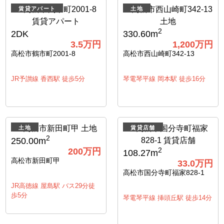
賃貸アパート
土地
2
2DK
330.60m
3.5
万円
1,200
万円
高松市鶴市町2001-8
高松市西山崎町342-13
JR予讃線 香西駅 徒歩5分
琴電琴平線 岡本駅 徒歩16分
土地
賃貸店舗
2
250.00m
200
万円
2
108.27m
高松市新田町甲
33.0
万円
高松市国分寺町福家828-1
JR高徳線 屋島駅 バス29分徒
歩5分
琴電琴平線 挿頭丘駅 徒歩14分