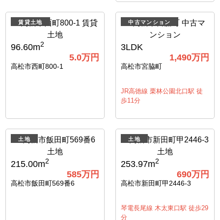
賃貸土地
中古マンション
2
96.60m
3LDK
5.0
万円
1,490
万円
高松市西町800-1
高松市宮脇町
JR高徳線 栗林公園北口駅 徒
歩11分
土地
土地
2
2
215.00m
253.97m
585
万円
690
万円
高松市飯田町569番6
高松市新田町甲2446-3
琴電長尾線 木太東口駅 徒歩29
分