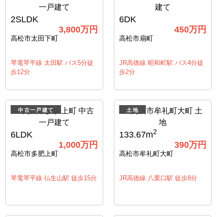
2SLDK
6DK
3,800
万円
450
万円
高松市太田下町
高松市扇町
琴電琴平線 太田駅 バス5分徒
JR高徳線 昭和町駅 バス4分徒
歩12分
歩2分
中古一戸建て
土地
2
6LDK
133.67m
1,000
万円
390
万円
高松市多肥上町
高松市牟礼町大町
琴電琴平線 仏生山駅 徒歩15分
JR高徳線 八栗口駅 徒歩8分